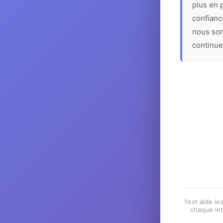
plus en p
confiance
nous som
continue
Yext aide les
chaque int