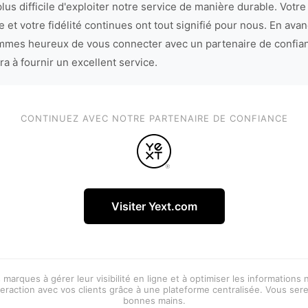
lus difficile d'exploiter notre service de manière durable. Votre
 et votre fidélité continues ont tout signifié pour nous. En avan
mes heureux de vous connecter avec un partenaire de confia
ra à fournir un excellent service.
CONTINUEZ AVEC NOTRE PARTENAIRE DE CONFIANCE
Visiter Yext.com
 marques à gérer leur visibilité en ligne et à optimiser les informations
eraction avec vos clients grâce à une plateforme centralisée. Vous ser
bonnes mains.