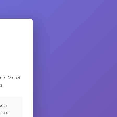
ice. Merci
s.
pour
enu de