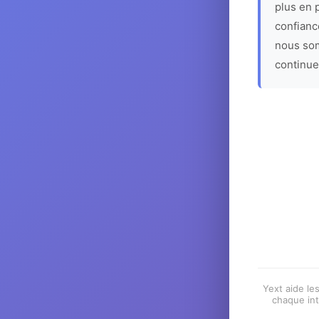
plus en p
confiance
nous som
continue
Yext aide les
chaque int