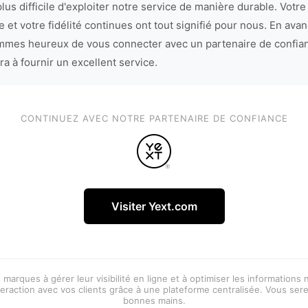
lus difficile d'exploiter notre service de manière durable. Votre
 et votre fidélité continues ont tout signifié pour nous. En avan
mes heureux de vous connecter avec un partenaire de confia
ra à fournir un excellent service.
CONTINUEZ AVEC NOTRE PARTENAIRE DE CONFIANCE
Visiter Yext.com
 marques à gérer leur visibilité en ligne et à optimiser les informations
eraction avec vos clients grâce à une plateforme centralisée. Vous ser
bonnes mains.