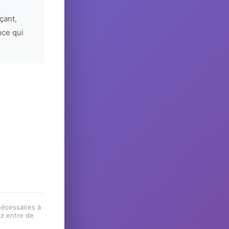
çant,
nce qui
 nécessaires à
ez entre de