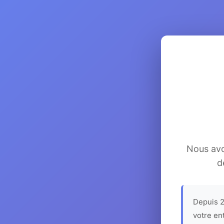
Nous avon
d
Depuis 2
votre en