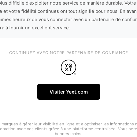
lus difficile d'exploiter notre service de manière durable. Votre
 et votre fidélité continues ont tout signifié pour nous. En avan
mes heureux de vous connecter avec un partenaire de confia
ra à fournir un excellent service.
CONTINUEZ AVEC NOTRE PARTENAIRE DE CONFIANCE
Visiter Yext.com
 marques à gérer leur visibilité en ligne et à optimiser les informations
eraction avec vos clients grâce à une plateforme centralisée. Vous ser
bonnes mains.