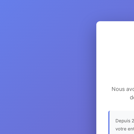
Nous avon
d
Depuis 2
votre en