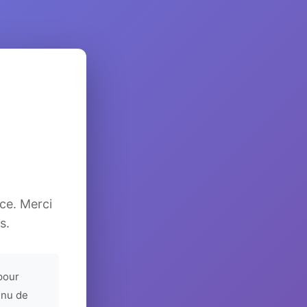
ice. Merci
s.
pour
enu de