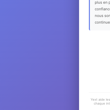
plus en p
confiance
nous som
continue
Yext aide les
chaque int