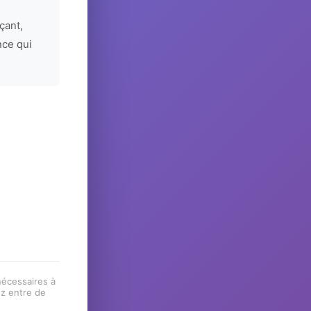
çant,
nce qui
 nécessaires à
ez entre de