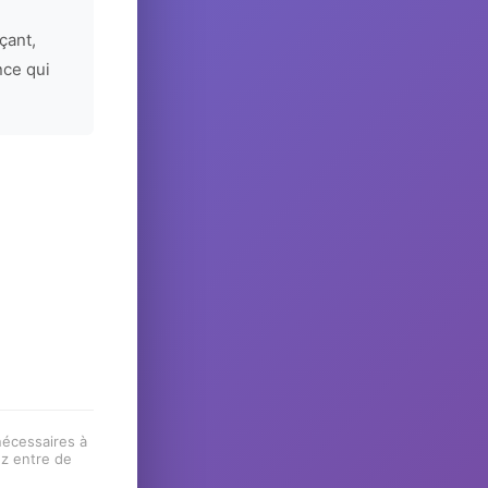
çant,
nce qui
 nécessaires à
ez entre de