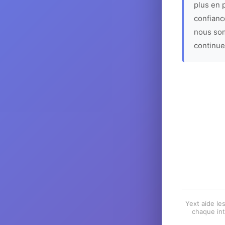
plus en p
confiance
nous som
continue
Yext aide les
chaque int