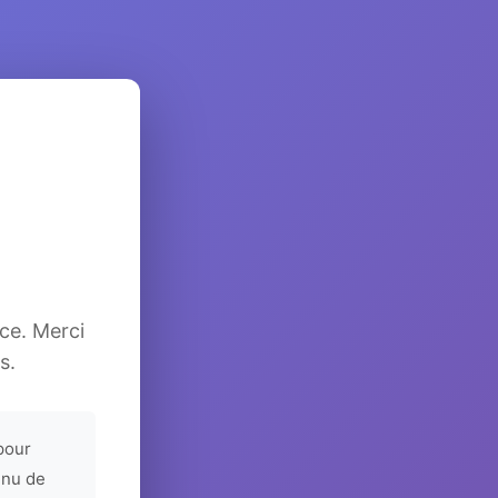
ice. Merci
s.
pour
enu de