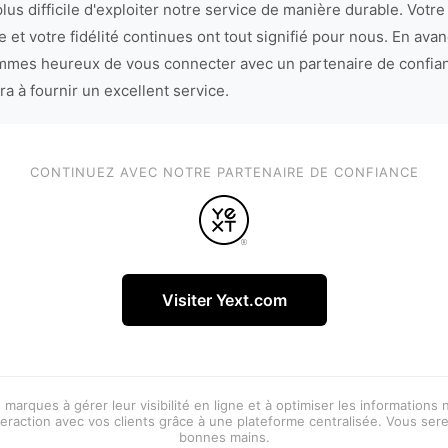
lus difficile d'exploiter notre service de manière durable. Votre
 et votre fidélité continues ont tout signifié pour nous. En avan
mes heureux de vous connecter avec un partenaire de confia
ra à fournir un excellent service.
CONTINUEZ AVEC NOTRE PARTENAIRE DE CONFIANCE
Visiter Yext.com
 marques à gérer leur visibilité en ligne et à optimiser les informations
eraction avec vos clients grâce à une plateforme centralisée. Vous ser
bonnes mains.