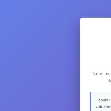
Nous avon
d
Depuis 2
votre en