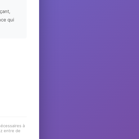
çant,
nce qui
 nécessaires à
ez entre de