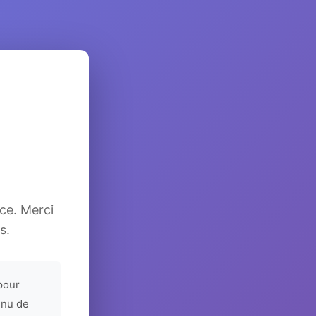
ice. Merci
s.
pour
enu de