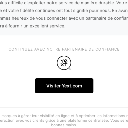
lus difficile d'exploiter notre service de manière durable. Votre
 et votre fidélité continues ont tout signifié pour nous. En avan
mes heureux de vous connecter avec un partenaire de confia
ra à fournir un excellent service.
CONTINUEZ AVEC NOTRE PARTENAIRE DE CONFIANCE
Visiter Yext.com
 marques à gérer leur visibilité en ligne et à optimiser les informations
eraction avec vos clients grâce à une plateforme centralisée. Vous ser
bonnes mains.