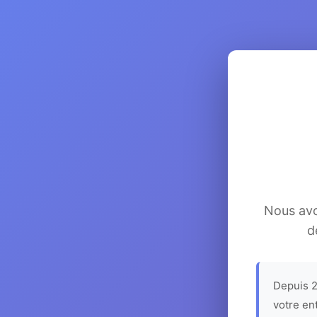
Nous avon
d
Depuis 2
votre en