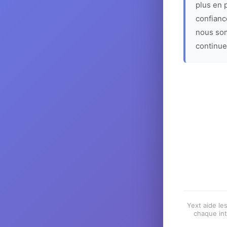
plus en p
confiance
nous som
continue
Yext aide les
chaque int