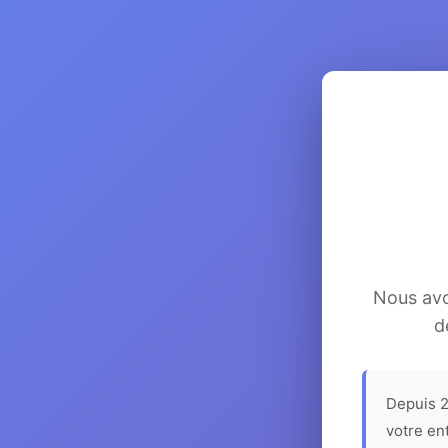
Nous avon
d
Depuis 2
votre en