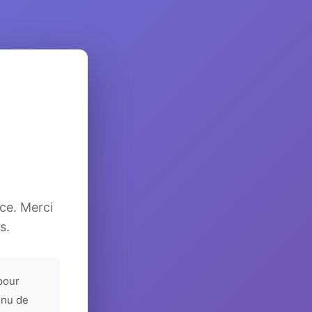
ice. Merci
s.
pour
enu de