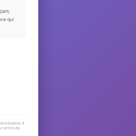
çant,
nce qui
 nécessaires à
ez entre de