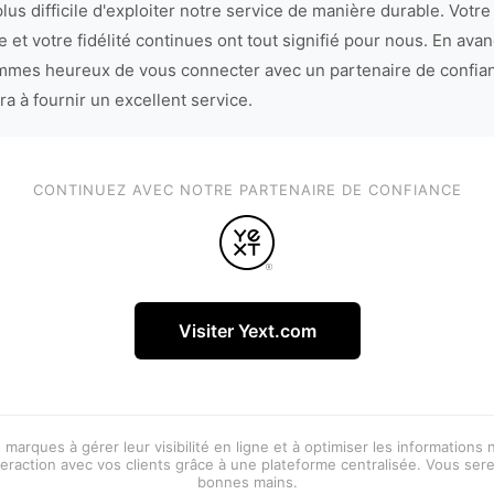
lus difficile d'exploiter notre service de manière durable. Votre
 et votre fidélité continues ont tout signifié pour nous. En avan
mes heureux de vous connecter avec un partenaire de confia
ra à fournir un excellent service.
CONTINUEZ AVEC NOTRE PARTENAIRE DE CONFIANCE
Visiter Yext.com
 marques à gérer leur visibilité en ligne et à optimiser les informations
eraction avec vos clients grâce à une plateforme centralisée. Vous ser
bonnes mains.