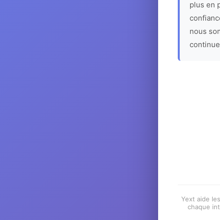
plus en p
confiance
nous som
continue
Yext aide les
chaque int