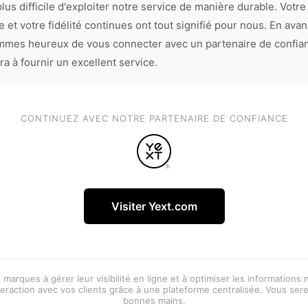
lus difficile d'exploiter notre service de manière durable. Votre
 et votre fidélité continues ont tout signifié pour nous. En avan
mes heureux de vous connecter avec un partenaire de confia
ra à fournir un excellent service.
CONTINUEZ AVEC NOTRE PARTENAIRE DE CONFIANCE
Visiter Yext.com
 marques à gérer leur visibilité en ligne et à optimiser les informations
eraction avec vos clients grâce à une plateforme centralisée. Vous ser
bonnes mains.