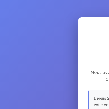
Nous avon
d
Depuis 2
votre en