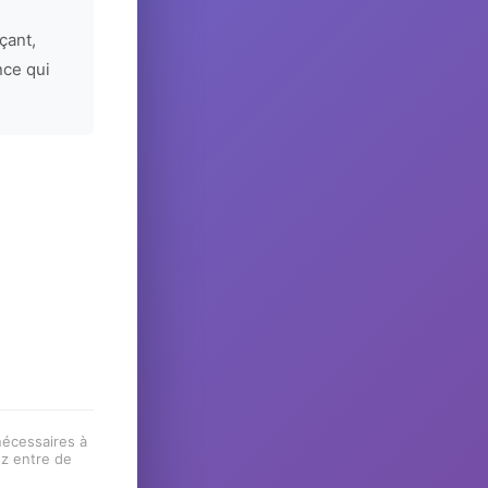
çant,
nce qui
 nécessaires à
ez entre de