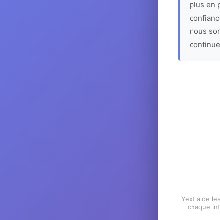
plus en p
confiance
nous som
continue
Yext aide les
chaque int