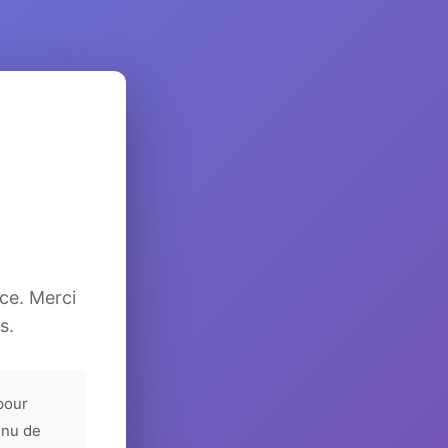
ice. Merci
s.
pour
enu de