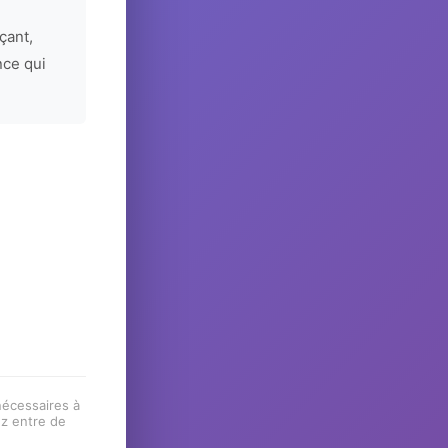
çant,
nce qui
 nécessaires à
ez entre de