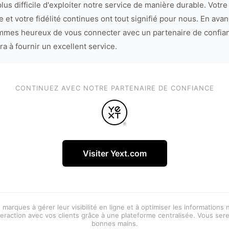
lus difficile d'exploiter notre service de manière durable. Votre
 et votre fidélité continues ont tout signifié pour nous. En avan
mes heureux de vous connecter avec un partenaire de confia
ra à fournir un excellent service.
CONTINUEZ AVEC NOTRE PARTENAIRE DE CONFIANCE
Visiter Yext.com
 marques à gérer leur visibilité en ligne et à optimiser les informations
eraction avec vos clients grâce à une plateforme centralisée. Vous ser
bonnes mains.