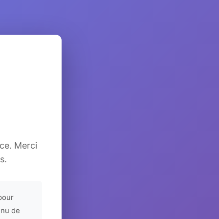
ice. Merci
s.
pour
enu de