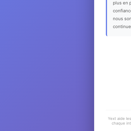
plus en p
confiance
nous som
continue
Yext aide les
chaque int