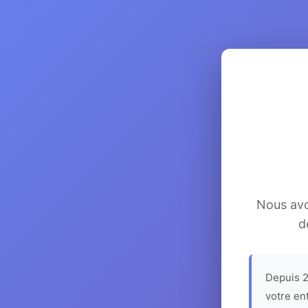
Nous avon
d
Depuis 2
votre en