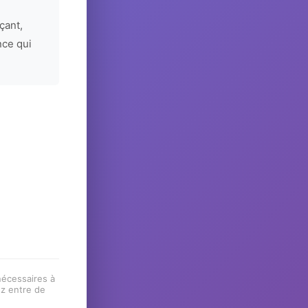
çant,
nce qui
 nécessaires à
ez entre de