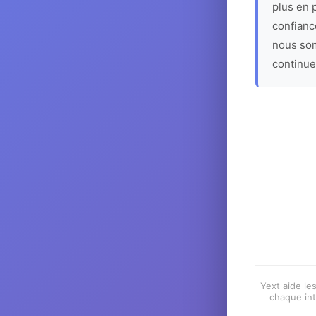
plus en p
confiance
nous som
continue
Yext aide les
chaque int