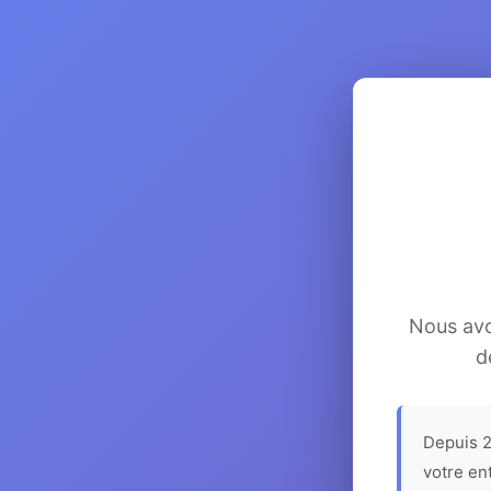
Nous avon
d
Depuis 2
votre en