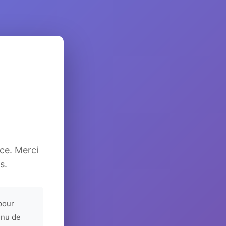
ice. Merci
s.
pour
enu de