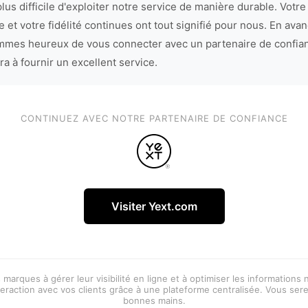
lus difficile d'exploiter notre service de manière durable. Votre
 et votre fidélité continues ont tout signifié pour nous. En avan
mes heureux de vous connecter avec un partenaire de confia
ra à fournir un excellent service.
CONTINUEZ AVEC NOTRE PARTENAIRE DE CONFIANCE
Visiter Yext.com
 marques à gérer leur visibilité en ligne et à optimiser les informations
eraction avec vos clients grâce à une plateforme centralisée. Vous ser
bonnes mains.