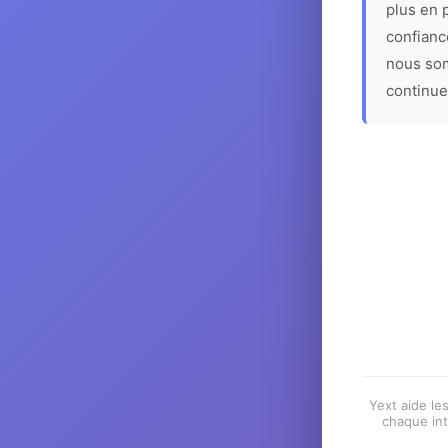
plus en p
confiance
nous som
continue
Yext aide les
chaque int