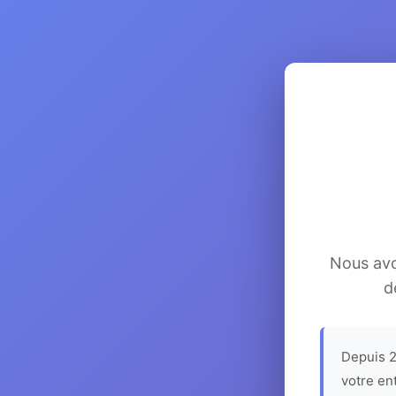
Nous avon
d
Depuis 2
votre en