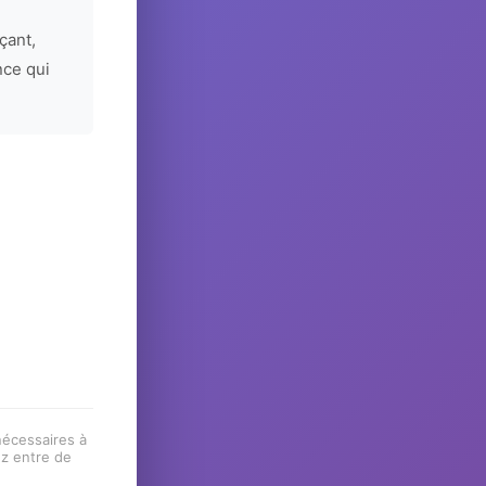
çant,
nce qui
 nécessaires à
ez entre de