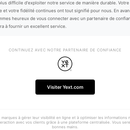
lus difficile d'exploiter notre service de manière durable. Votre
 et votre fidélité continues ont tout signifié pour nous. En avan
mes heureux de vous connecter avec un partenaire de confia
ra à fournir un excellent service.
CONTINUEZ AVEC NOTRE PARTENAIRE DE CONFIANCE
Visiter Yext.com
 marques à gérer leur visibilité en ligne et à optimiser les informations
eraction avec vos clients grâce à une plateforme centralisée. Vous ser
bonnes mains.