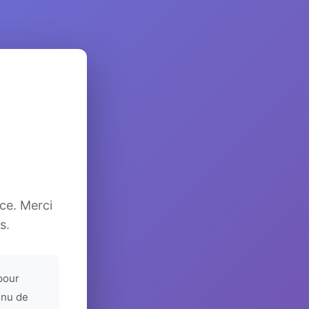
ice. Merci
s.
pour
enu de