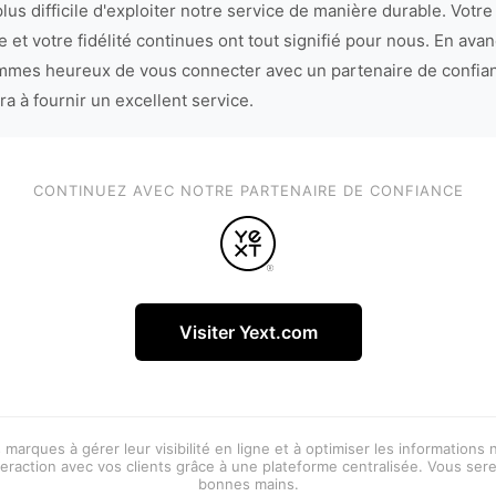
lus difficile d'exploiter notre service de manière durable. Votre
 et votre fidélité continues ont tout signifié pour nous. En avan
mes heureux de vous connecter avec un partenaire de confia
ra à fournir un excellent service.
CONTINUEZ AVEC NOTRE PARTENAIRE DE CONFIANCE
Visiter Yext.com
 marques à gérer leur visibilité en ligne et à optimiser les informations
eraction avec vos clients grâce à une plateforme centralisée. Vous ser
bonnes mains.