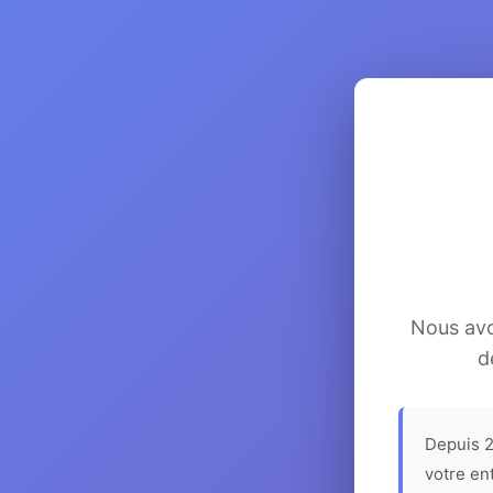
Nous avon
d
Depuis 2
votre en