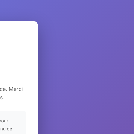
ice. Merci
s.
pour
enu de