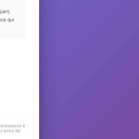
çant,
nce qui
 nécessaires à
ez entre de