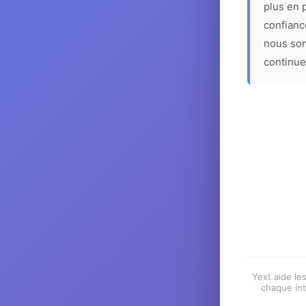
plus en p
confiance
nous som
continue
Yext aide les
chaque int