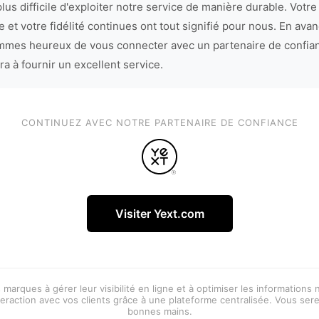
lus difficile d'exploiter notre service de manière durable. Votre
 et votre fidélité continues ont tout signifié pour nous. En avan
mes heureux de vous connecter avec un partenaire de confia
ra à fournir un excellent service.
CONTINUEZ AVEC NOTRE PARTENAIRE DE CONFIANCE
Visiter Yext.com
 marques à gérer leur visibilité en ligne et à optimiser les informations
eraction avec vos clients grâce à une plateforme centralisée. Vous ser
bonnes mains.