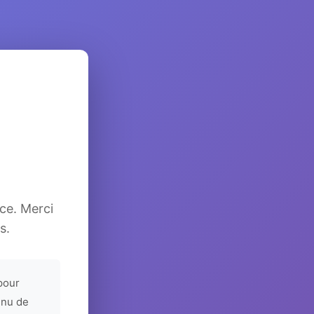
ice. Merci
s.
pour
enu de