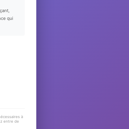
çant,
nce qui
 nécessaires à
ez entre de