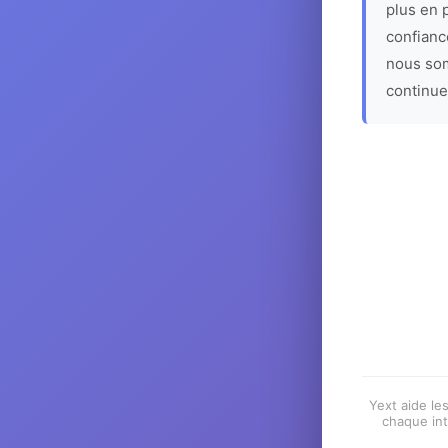
plus en p
confiance
nous som
continue
Yext aide les
chaque int