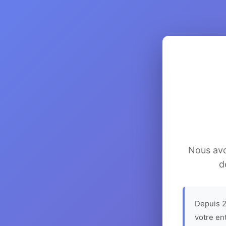
Nous avon
d
Depuis 2
votre en